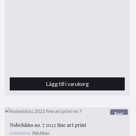
Lägg till i varukorg
Rea!
Nobelskiss no. 7 2022 fine art print
Det
Det
1.000,00
kr
700,00
kr