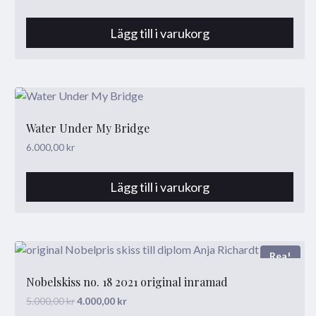
ursprungliga
nuvarande
priset
priset
Lägg till i varukorg
var:
är:
1.000,00 kr.
700,00 kr.
Water Under My Bridge
6.000,00
kr
Lägg till i varukorg
Rea!
Nobelskiss no. 18 2021 original inramad
Det
Det
5.000,00
kr
4.000,00
kr
ursprungliga
nuvarande