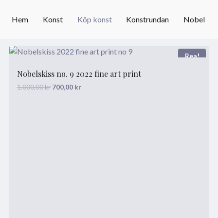
Hem
Konst
Köp konst
Konstrundan
Nobel
Rea!
Nobelskiss no. 9 2022 fine art print
Det
Det
1.000,00
kr
700,00
kr
ursprungliga
nuvarande
priset
priset
var:
är:
1.000,00 kr.
700,00 kr.