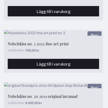
ursprungliga
nuvarande
priset
priset
Lägg till i varukorg
var:
är:
1.000,00 kr.
700,00 kr.
Rea!
Nobelskiss no. 3 2022 fine art print
Det
Det
1.000,00
kr
700,00
kr
ursprungliga
nuvarande
priset
priset
Lägg till i varukorg
var:
är:
1.000,00 kr.
700,00 kr.
Rea!
Nobelskiss no. 20 2021 original inramad
Det
Det
5.000,00
kr
4.000,00
kr
ursprungliga
nuvarande