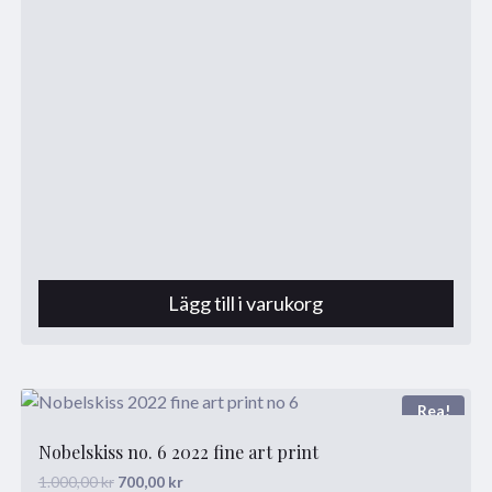
Lägg till i varukorg
Rea!
Nobelskiss no. 6 2022 fine art print
Det
Det
1.000,00
kr
700,00
kr