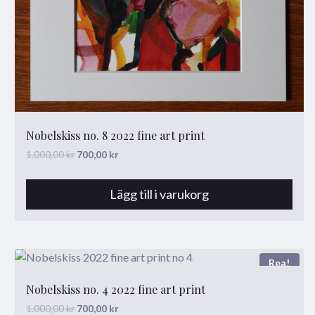
Nobelskiss no. 8 2022 fine art print
Det
Det
1.000,00
kr
700,00
kr
ursprungliga
nuvarande
priset
priset
Lägg till i varukorg
var:
är:
1.000,00 kr.
700,00 kr.
Rea!
Nobelskiss no. 4 2022 fine art print
Det
Det
1.000,00
kr
700,00
kr