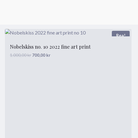
Skip
to
content
Rea!
Nobelskiss no. 10 2022 fine art print
Det
Det
1.000,00
kr
700,00
kr
ursprungliga
nuvarande
priset
priset
var:
är:
1.000,00 kr.
700,00 kr.