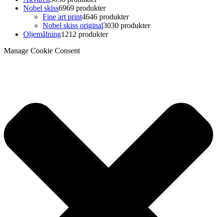
Nobel skiss
69
69 produkter
Fine art print
46
46 produkter
Nobel skiss original
30
30 produkter
Oljemålning
12
12 produkter
Manage Cookie Consent