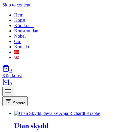
Skip to content
Hem
Konst
Köp konst
Konstrundan
Nobel
Om
Kontakt
0
Köp konst
0
Sortera
Utan skydd