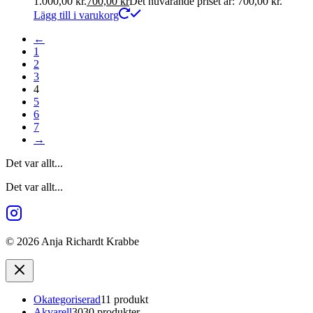
1.000,00 kr.
700,00
kr
Det nuvarande priset är: 700,00 kr.
Lägg till i varukorg
←
1
2
3
4
5
6
7
→
Det var allt...
Det var allt...
© 2026 Anja Richardt Krabbe
Okategoriserad
1
1 produkt
Akvarell
30
30 produkter