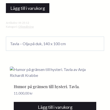
när
Lägg till i varukorg
vi
hinner
prata
Artikelnr:
M-25-12
länge.
Kategori:
Oljemålning
Tavla.
mängd
Tavla – Olja på duk, 140 x 100 cm
Humor på gränsen till hysteri. Tavla.
11.000,00
kr
Lägg till i varukorg